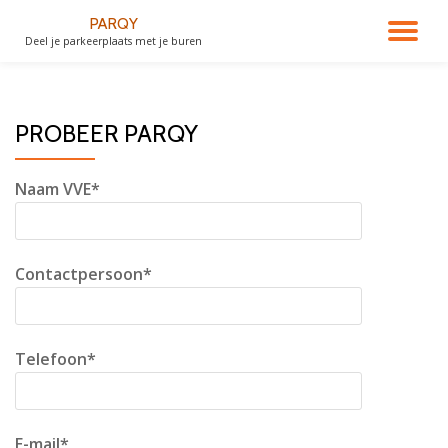
PARQY
SC
Deel je parkeerplaats met je buren
Ga
direct
NA
naar
de
PROBEER PARQY
inhoud
Naam VVE*
Contactpersoon*
Telefoon*
E-mail*